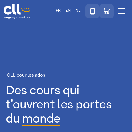
Téléphone
Accéder au sho
FR
EN
NL
Menu
CLL
CLL pour les ados
Des cours qui
t’ouvrent les portes
du
monde