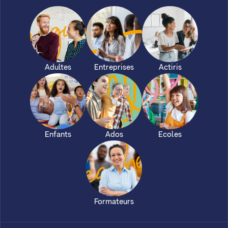
Adultes
Entreprises
Actiris
Enfants
Ados
Ecoles
Formateurs