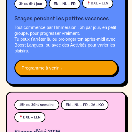
BXL – LLN
3h ou 6h / jour
EN – NL – FR
Stages pendant les petites vacances
Tout commence par l'Immersion : 3h par jour, en petit
groupe, pour progresser vraiment.
Tu peux t'arrêter là, ou prolonger ton après-midi avec
Boost Langues, ou avec des Activités pour varier les
plaisirs.
Programme à venir
→
15h ou 30h / semaine
EN – NL – FR - JA - KO
BXL – LLN