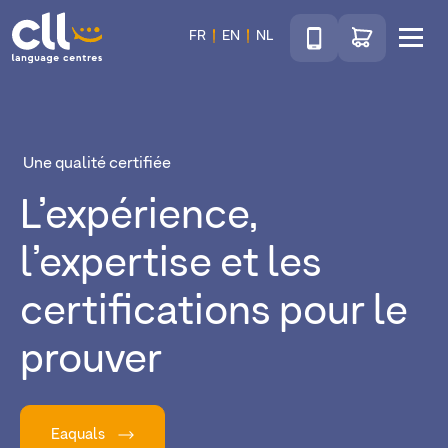
Téléphone
Accéder au sho
FR
EN
NL
Menu
CLL
Une qualité certifiée
L’expérience,
l’expertise et les
certifications pour le
prouver
Eaquals