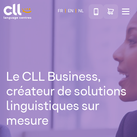
Téléphone
Accéder au sho
FR
EN
NL
Menu
CLL
Le CLL Business,
créateur de solutions
linguistiques sur
mesure