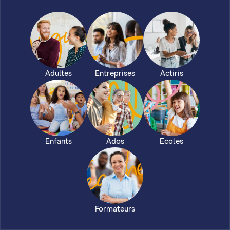
Adultes
Entreprises
Actiris
Enfants
Ados
Ecoles
Formateurs