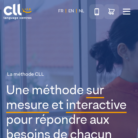
Téléphone
Accéder au sho
FR
EN
NL
Menu
CLL
La méthode CLL
Une méthode
sur
mesure
et
interactive
pour répondre aux
besoins de chacun