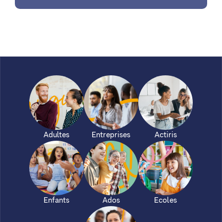
Adultes
Entreprises
Actiris
Enfants
Ados
Ecoles