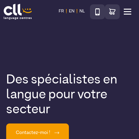
Téléphone
Accéder au sho
FR
EN
NL
Menu
CLL
Des spécialistes en
langue pour votre
secteur
Contactez-moi !