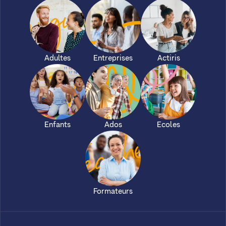
Adultes
Entreprises
Actiris
Enfants
Ados
Ecoles
Formateurs