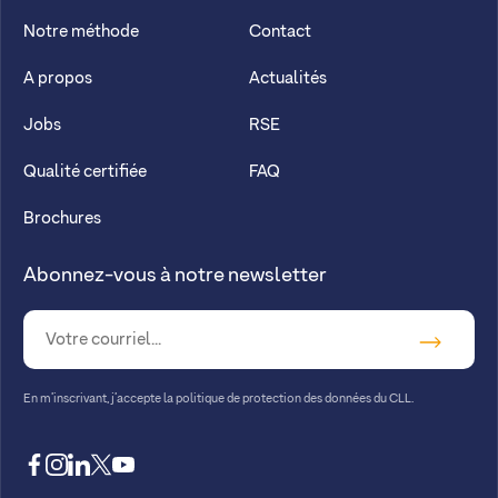
Notre méthode
Contact
A propos
Actualités
Jobs
RSE
Qualité certifiée
FAQ
Brochures
Abonnez-vous à notre newsletter
En m’inscrivant, j’accepte la
politique de protection des données du CLL.
facebook
instagram
linkedin
twitter
youtube