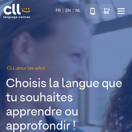
Téléphone
Accéder au sho
FR
EN
NL
Menu
CLL
CLL pour les ados
Choisis la langue que
tu souhaites
apprendre ou
approfondir !