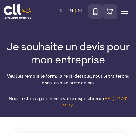
Téléphone
Accéder au sho
FR
EN
NL
Menu
CLL
Je souhaite un devis pour
mon entreprise
Veuillez remplir le formulaire ci-dessous, nous le traiterons
dans les plus brefs délais.
Nous restons également à votre disposition au
+32 (0)2 761
74 77
.