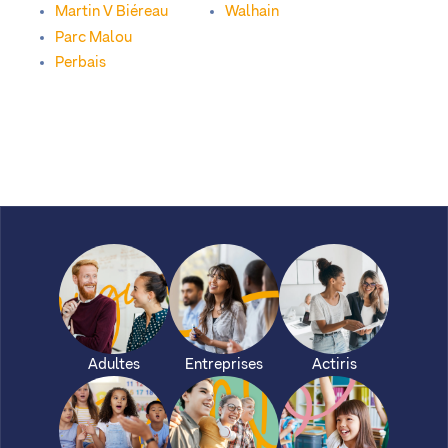
Martin V Biéreau
Walhain
Parc Malou
Perbais
Adultes
Entreprises
Actiris