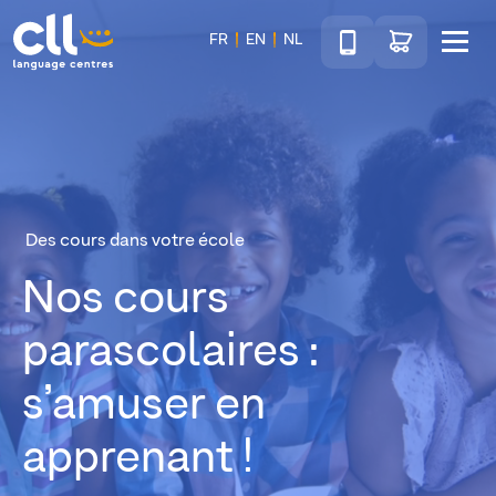
Téléphone
Accéder au sho
FR
EN
NL
Menu
CLL
Des cours dans votre école
Nos cours
parascolaires :
s’amuser en
apprenant !