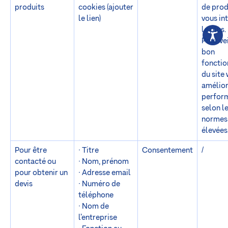
produits
cookies (ajouter
de prod
le lien)
vous in
le plus.
Pour vei
bon
foncti
du site
amélior
perfor
selon l
normes 
élevées
Pour être
· Titre
Consentement
/
contacté ou
· Nom, prénom
pour obtenir un
· Adresse email
devis
· Numéro de
téléphone
· Nom de
l’entreprise