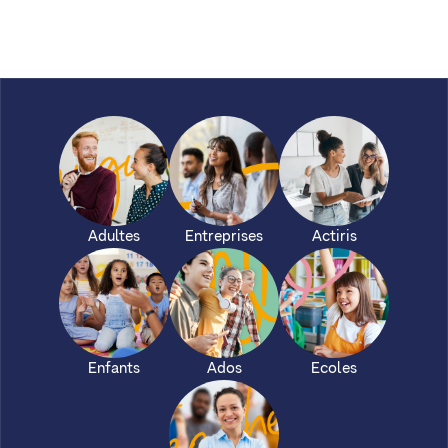
Adultes
Entreprises
Actiris
Enfants
Ados
Ecoles