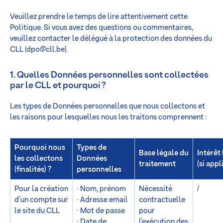
Veuillez prendre le temps de lire attentivement cette
Politique. Si vous avez des questions ou commentaires,
veuillez contacter le délégué à la protection des données du
CLL (
dpo@cll.be
).
1. Quelles Données personnelles sont collectées
par le CLL et pourquoi ?
Les types de Données personnelles que nous collectons et
les raisons pour lesquelles nous les traitons comprennent :
Pourquoi nous
Types de
Base légale du
Intérêt
les collectons
Données
traitement
(si appl
(finalités) ?
personnelles
Pour la création
· Nom, prénom
Nécessité
/
d’un compte sur
· Adresse email
contractuelle
le site du CLL
· Mot de passe
pour
· Date de
l’exécution des