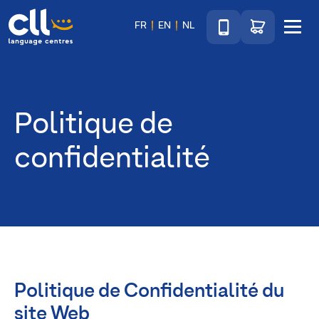
Téléphone
Accéder au sho
FR
EN
NL
Menu
CLL
Politique de
confidentialité
Politique de Confidentialité du
site Web