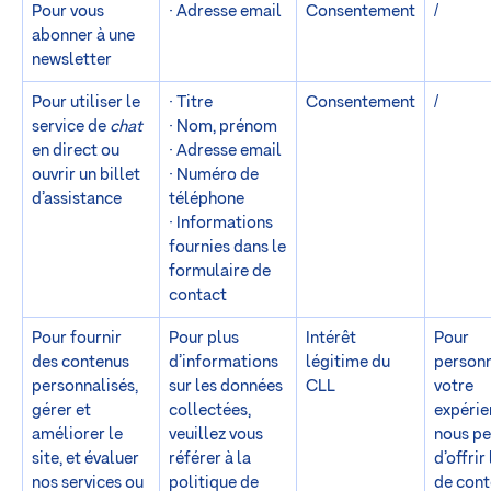
Pour vous
· Adresse email
Consentement
/
abonner à une
newsletter
Pour utiliser le
· Titre
Consentement
/
service de
chat
· Nom, prénom
en direct ou
· Adresse email
ouvrir un billet
· Numéro de
d’assistance
téléphone
· Informations
fournies dans le
formulaire de
contact
Pour fournir
Pour plus
Intérêt
Pour
des contenus
d’informations
légitime du
personn
personnalisés,
sur les données
CLL
votre
gérer et
collectées,
expérie
améliorer le
veuillez vous
nous p
site, et évaluer
référer à la
d’offrir
nos services ou
politique de
de cont