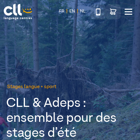
Téléphone
Accéder au sho
FR
EN
NL
Menu
CLL
Stages langue + sport
CLL & Adeps :
ensemble pour des
stages d’été