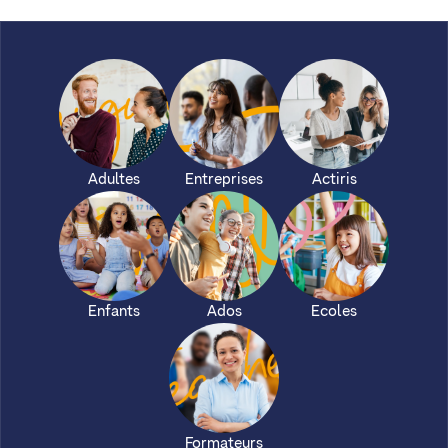
Adultes
Entreprises
Actiris
Enfants
Ados
Ecoles
Formateurs