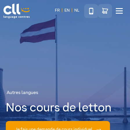
Téléphone
Accéder au sho
FR
EN
NL
Menu
CLL
Autres langues
Nos cours de letton
Je fais une demande de cours individuel