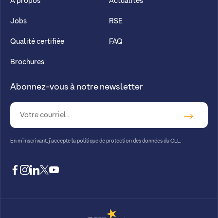
A propos
Actualités
Jobs
RSE
Qualité certifiée
FAQ
Brochures
Abonnez-vous à notre newsletter
En m’inscrivant, j’accepte la
politique de protection des données du CLL.
facebook
instagram
linkedin
twitter
youtube