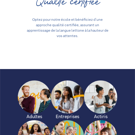
Qualité certifiée
Optez pour notre école et bénéficiez d’une
approche qualité certifiée, assurant un
apprentissage de la langue lettone à la hauteur de
vos attentes.
Adultes
Entreprises
Actiris