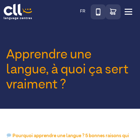
Téléphone
Accéder au sho
FR
Menu
CLL
Apprendre une
langue, à quoi ça sert
vraiment ?
Pourquoi apprendre une langue ? 5 bonnes raisons qui