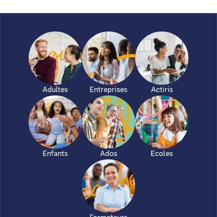
Adultes
Entreprises
Actiris
Enfants
Ados
Ecoles