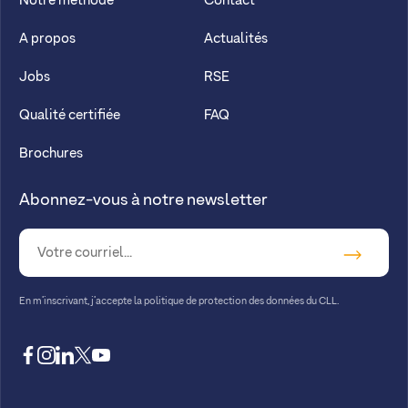
Notre méthode
Contact
A propos
Actualités
Jobs
RSE
Qualité certifiée
FAQ
Brochures
Abonnez-vous à notre newsletter
En m’inscrivant, j’accepte la
politique de protection des données du CLL.
facebook
instagram
linkedin
twitter
youtube