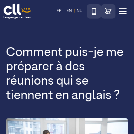
Téléphone
Accéder au sho
FR
EN
NL
Menu
CLL
Comment puis-je me
préparer à des
réunions qui se
tiennent en anglais ?