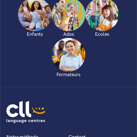
Enfants
Ados
Ecoles
Formateurs
CLL