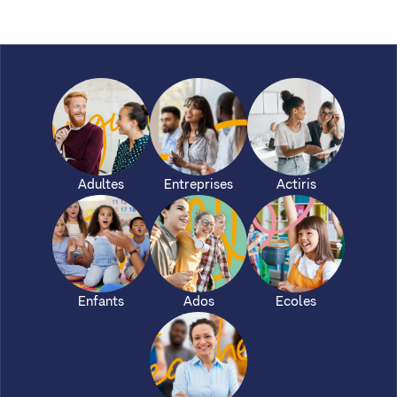
Adultes
Entreprises
Actiris
Enfants
Ados
Ecoles