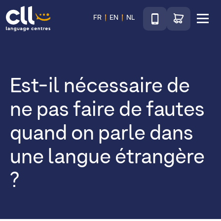
Téléphone
Accéder au sho
FR
EN
NL
Menu
CLL
Est-il nécessaire de
ne pas faire de fautes
quand on parle dans
une langue étrangère
?