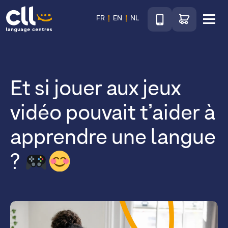
Téléphone
Accéder au sho
FR
EN
NL
Menu
CLL
Et si jouer aux jeux
vidéo pouvait t’aider à
apprendre une langue
?