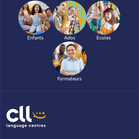
Enfants
Ados
Ecoles
Formateurs
CLL