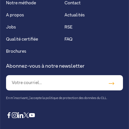
Notre méthode
Contact
A propos
Actualités
Jobs
RSE
Qualité certifiée
FAQ
Brochures
Abonnez-vous à notre newsletter
En m’inscrivant, j’accepte la
politique de protection des données du CLL.
facebook
instagram
linkedin
twitter
youtube