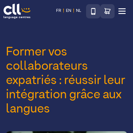
Téléphone
Accéder au sho
FR
EN
NL
Menu
CLL
Former vos
collaborateurs
expatriés : réussir leur
intégration grâce aux
langues