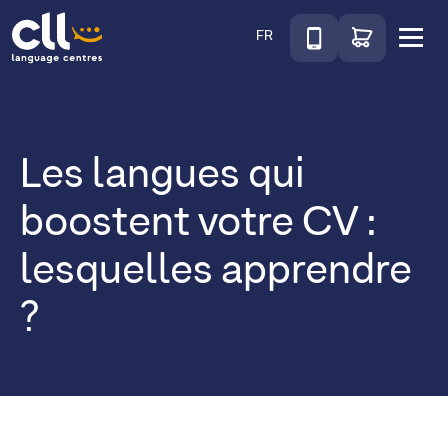
Téléphone
Accéder au sho
FR
Menu
CLL
Les langues qui
boostent votre CV :
lesquelles apprendre
?