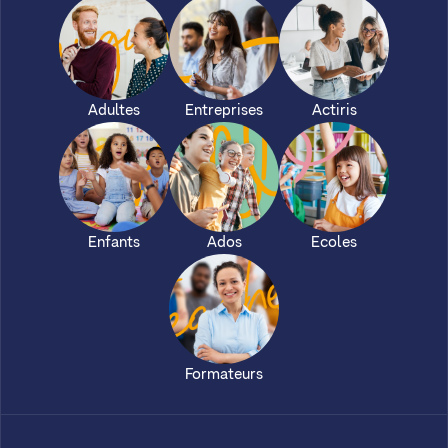
Adultes
Entreprises
Actiris
Enfants
Ados
Ecoles
Formateurs