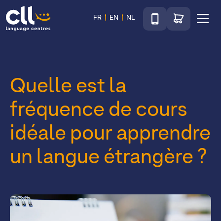
Téléphone
Accéder au sho
FR
EN
NL
Menu
CLL
Quelle est la
fréquence de cours
idéale pour apprendre
un langue étrangère ?