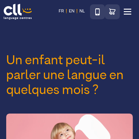
Téléphone
Accéder au sho
FR
EN
NL
Menu
CLL
Un enfant peut-il
parler une langue en
quelques mois ?