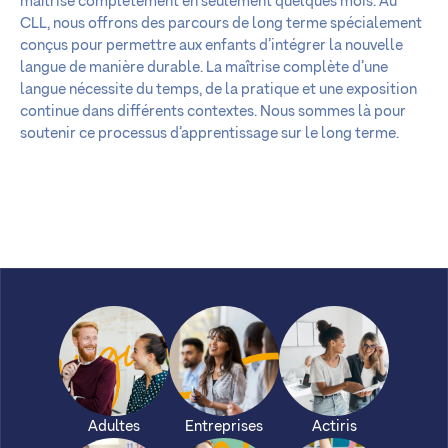
maîtrise complètement en seulement quelques mois. Au
CLL, nous offrons des parcours de long terme spécialement
conçus pour permettre aux enfants d’intégrer la nouvelle
langue de manière durable. La maîtrise complète d’une
langue nécessite du temps, de la pratique et une exposition
continue dans différents contextes. Nous sommes là pour
soutenir ce processus d’apprentissage sur le long terme.
Adultes
Entreprises
Actiris