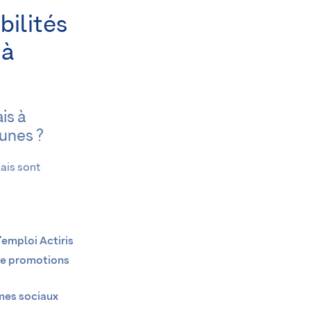
bilités
 à
is à
unes ?
ais sont
’emploi Actiris
de promotions
mes sociaux