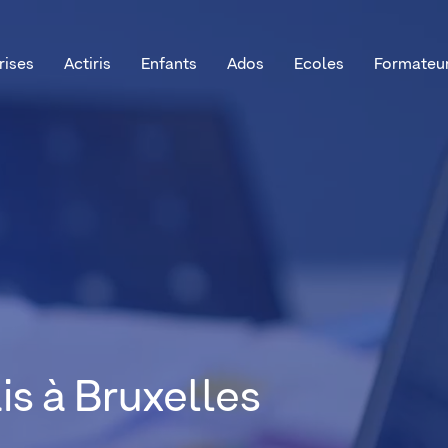
rises
Actiris
Enfants
Ados
Ecoles
Formateu
is à Bruxelles