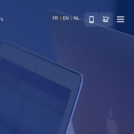
Téléphone
Accéder au sho
FR
EN
NL
rs
Menu