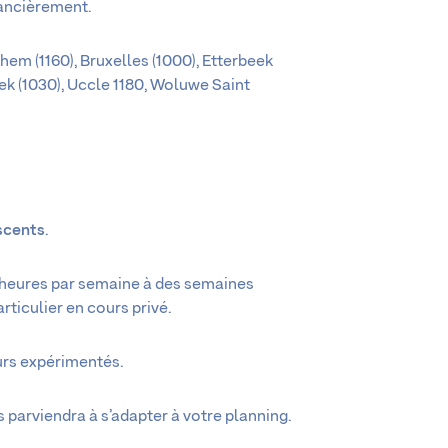
nancièrement.
em (1160), Bruxelles (1000), Etterbeek
beek (1030), Uccle 1180, Woluwe Saint
scents
.
es heures par semaine à des semaines
rticulier en cours privé.
urs expérimentés.
es parviendra à s’adapter à votre planning.