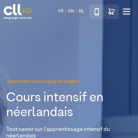
Téléphone
Accéder au sho
FR
EN
NL
Menu
CLL
Apprendre une langue étrangère
Cours intensif en
néerlandais
Tout savoir sur l’apprentissage intensif du
néerlandais