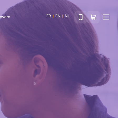
Téléphone
Ga naar de wink
FR
EN
NL
evers
Menu