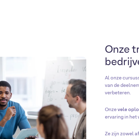
el
AGC
renewi
Onze t
bedrij
Al onze cursus
van de deelnem
verbeteren.
Onze
vele opl
ervaring in het
Ze zijn zowel 