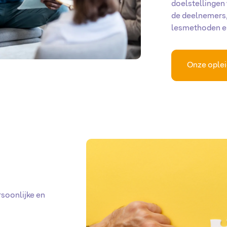
doelstellingen
de deelnemers
lesmethoden en
Onze ople
rsoonlijke en