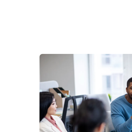
Cockerill
Besix
Sn