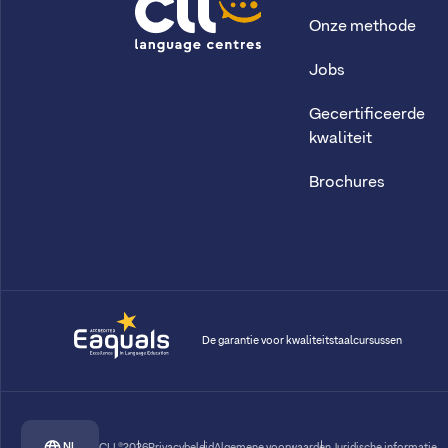
Onze methode
CLL
Jobs
Gecertificeerde
kwaliteit
Brochures
De garantie voor kwaliteitstaalcursussen
NL
CLL®2026
Privacybeleid
Algemene voorwaarden
Juridische informatie