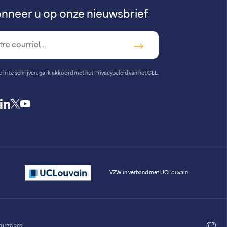
nneer u op onze nieuwsbrief
in te schrijven, ga ik akkoord met
het Privacybeleid van het CLL
.
cebook
instagram
linkedin
twitter
youtube
VZW in verband met UCLouvain
1.176.282