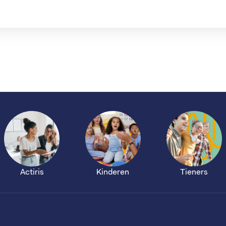
Actiris
Kinderen
Tieners