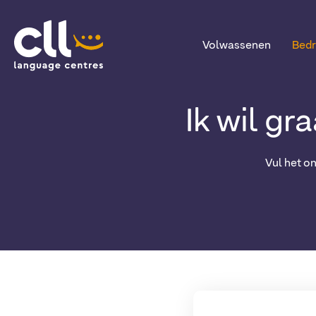
Volwassenen
Bedr
CLL
Ik wil gr
Vul het o