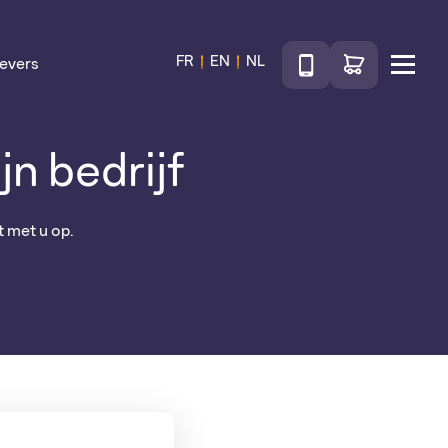
Téléphone
Ga naar de wink
FR
EN
NL
evers
Menu
jn bedrijf
 met u op.