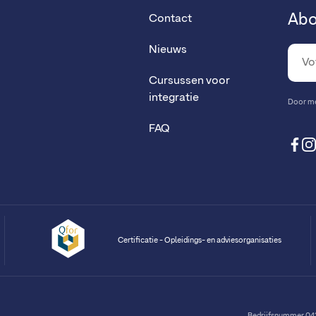
Abo
Contact
Nieuws
Cursussen voor
integratie
Door me 
FAQ
fa
Certificatie - Opleidings- en adviesorganisaties
Bedrijfsnummer 043