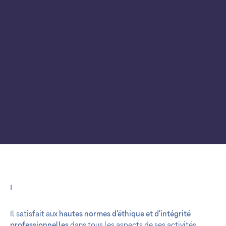
I
Il satisfait aux
hautes normes d’éthique et d’intégrité
professionnelles
dans tous les aspects de ses activités.