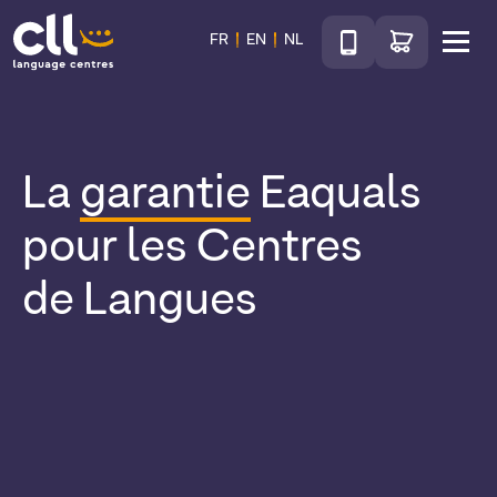
Téléphone
Accéder au sho
FR
EN
NL
Menu
CLL
La
garantie
Eaquals
pour les Centres
de Langues