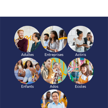
Adultes
Entreprises
Actiris
Enfants
Ados
Ecoles