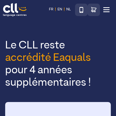
Téléphone
Accéder au sho
FR
EN
NL
Menu
CLL
Le CLL reste
accrédité Eaquals
pour 4 années
supplémentaires !