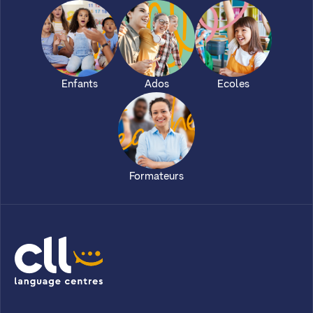
Enfants
Ados
Ecoles
Formateurs
CLL