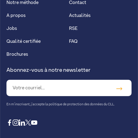
Notre méthode
Contact
A propos
Actualités
Jobs
RSE
Qualité certifiée
FAQ
Brochures
Abonnez-vous à notre newsletter
En m’inscrivant, j’accepte la
politique de protection des données du CLL.
facebook
instagram
linkedin
twitter
youtube