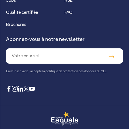
Jobs
RSE
Qualité certifiée
FAQ
Brochures
Abonnez-vous à notre newsletter
En m’inscrivant, j’accepte la
politique de protection des données du CLL.
facebook
instagram
linkedin
twitter
youtube