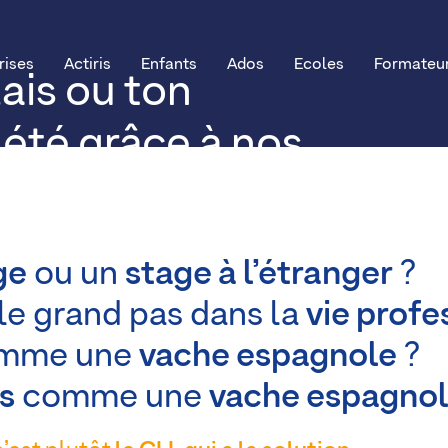
rises
Actiris
Enfants
Ados
Ecoles
Formateu
ais ou ton
 été grâce à nos
ge
ou un
stage à l’étranger
?
 le grand pas dans la
vie profe
mme une
vache espagnole
?
s
comme une
vache espagno