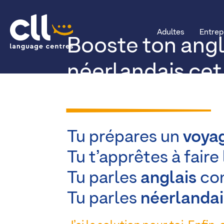
Adultes
Entrep
Booste ton angl
CLL
néerlandais cet
cours intensifs
Tu prépares un
voya
Tu t’apprêtes à faire
Tu parles
anglais
co
Tu parles
néerlandai