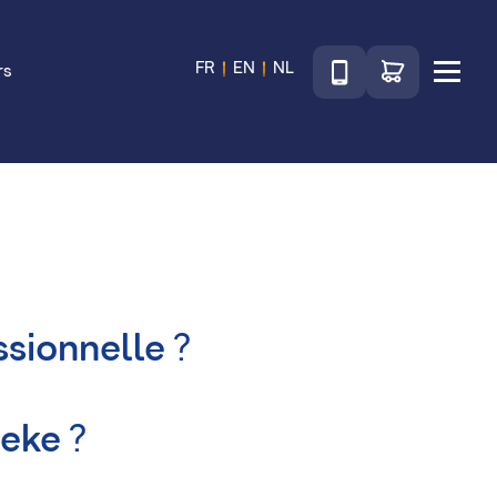
Téléphone
Accéder au sho
FR
EN
NL
rs
Menu
ssionnelle
?
leke
?