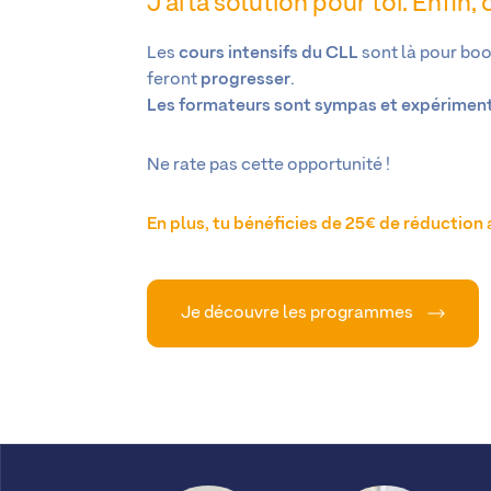
J’ai la solution pour toi. Enfin,
Les
cours intensifs du CLL
sont là pour boo
feront
progresser
.
Les formateurs sont sympas et expérimen
Ne rate pas cette opportunité !
En plus, tu bénéficies de 25€ de réducti
Je découvre les programmes