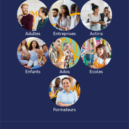
Adultes
Entreprises
Actiris
Enfants
Ados
Ecoles
Formateurs