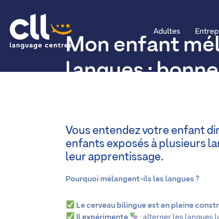
Adultes
Entrep
Mon enfant mél
CLL
langues : bonn
chose ?
Vous entendez votre enfant di
enfants exposés à plusieurs la
leur apprentissage.
Pourquoi mélangent-ils les langues ?
Le cerveau bilingue est en pleine const
Il expérimente
: alterner les langues