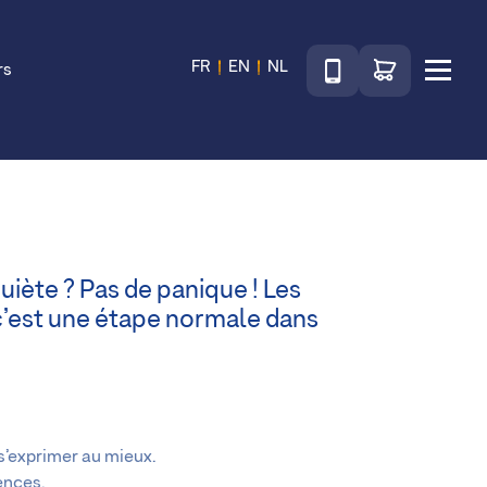
Téléphone
Accéder au sho
FR
EN
NL
rs
Menu
uiète ? Pas de panique ! Les
 c’est une étape normale dans
 s’exprimer au mieux.
ences.