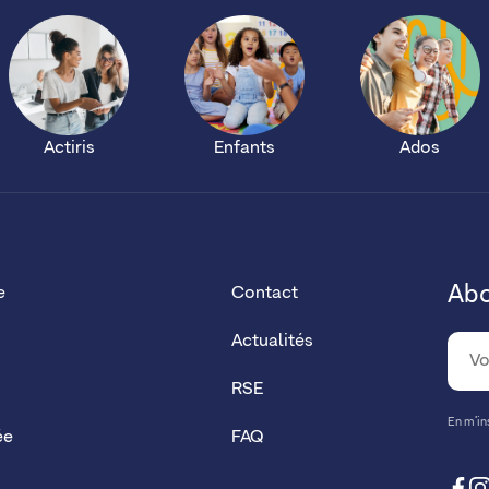
Actiris
Enfants
Ados
Abo
e
Contact
Actualités
RSE
En m’ins
ée
FAQ
fa