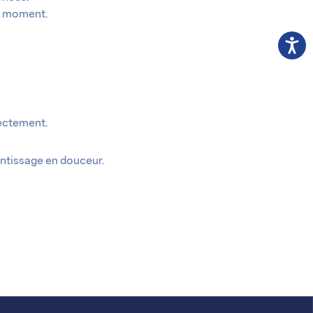
on moment.
rectement.
entissage en douceur.