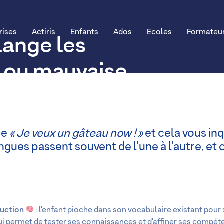
rises
Actiris
Enfants
Ados
Ecoles
Formateu
ange les
e ou mauvaise
re
« Je veux un gâteau now ! »
et cela vous inq
ngues passent souvent de l’une à l’autre, et
ruction
: l’enfant pioche dans son vocabulaire existant pour
 lui permet de tester ses connaissances et d’affiner ses compét