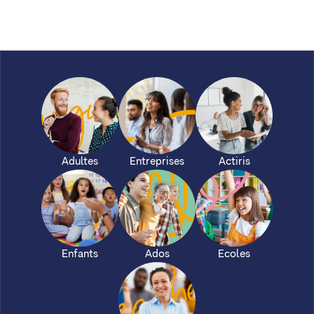
Adultes
Entreprises
Actiris
Enfants
Ados
Ecoles