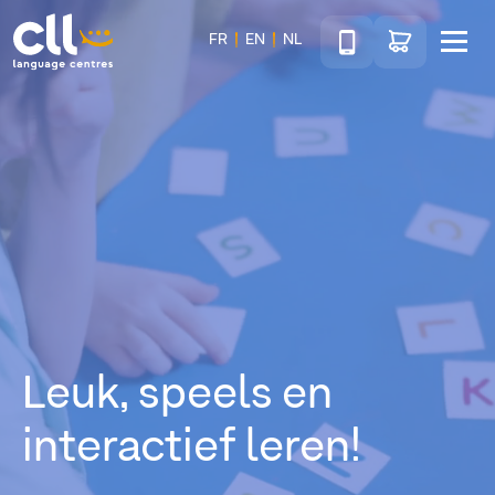
Téléphone
Ga naar de wink
FR
EN
NL
Menu
CLL
Leuk, speels en
interactief leren!