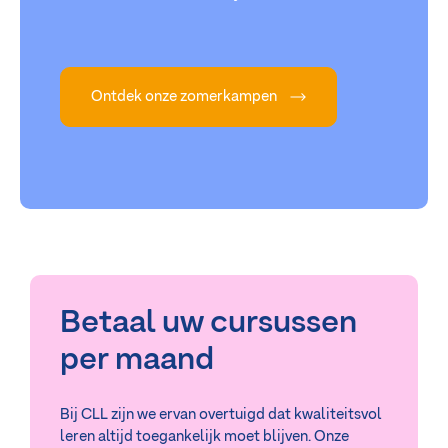
Ontdek onze zomerkampen
Betaal uw cursussen
per maand
Bij CLL zijn we ervan overtuigd dat kwaliteitsvol
leren altijd toegankelijk moet blijven. Onze