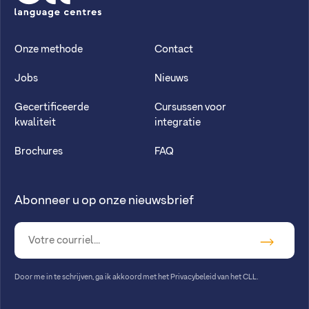
CLL
Onze methode
Contact
Jobs
Nieuws
Gecertificeerde
Cursussen voor
kwaliteit
integratie
Brochures
FAQ
Abonneer u op onze nieuwsbrief
Door me in te schrijven, ga ik akkoord met
het Privacybeleid van het CLL
.