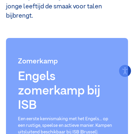
jonge leeftijd de smaak voor talen
bijbrengt.
Zomerkamp
Engels
zomerkamp bij
ISB
Een eerste kennismaking met het Engels… op
een rustige, speelse en actieve manier. Kampen
uitsluitend beschikbaar bij ISB (Brussel).