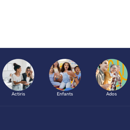
Actiris
Enfants
Ados