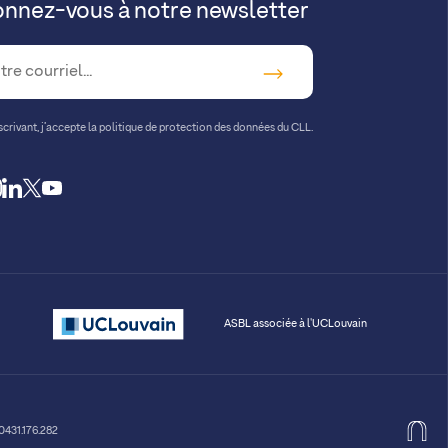
nnez-vous à notre newsletter
crivant, j’accepte la
politique de protection des données du CLL.
cebook
instagram
linkedin
twitter
youtube
ASBL associée à l'UCLouvain
 0431.176.282