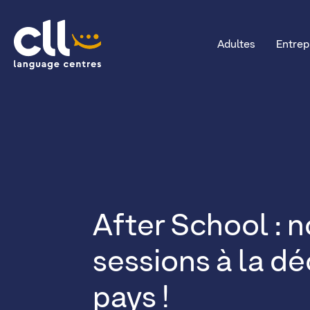
Adultes
Entrep
CLL
After School : n
sessions à la d
pays !