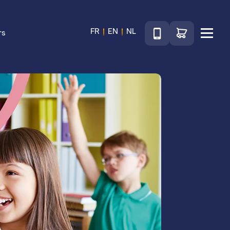
Téléphone
Accéder au sho
FR
EN
NL
rs
Menu