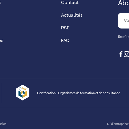
Abo
e
Contact
Actualités
RSE
En m’ins
ée
FAQ
fa
Certification - Organismes de formation et de consultance
gales
N° d'entreprise