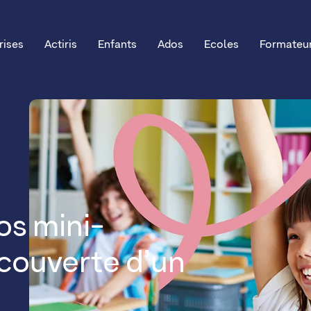
rises
Actiris
Enfants
Ados
Ecoles
Formateu
os mini-
écouverte d’un