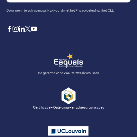
Door me in te schrijven, ga ik akkoord met
het Privacybeleid van het CLL
.
facebook
instagram
linkedin
twitter
youtube
De garantie voor kwaliteitstaalcursussen
Certificatie - Opleidings- en adviesorganisaties