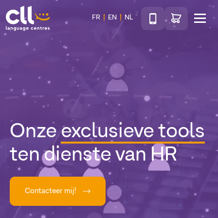
Téléphone
Ga naar de wink
FR
EN
NL
Menu
CLL
Onze
exclusieve tools
ten dienste van HR
Contacteer mij!