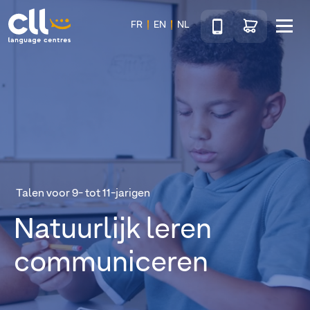
Téléphone
Ga naar de wink
FR
EN
NL
Menu
CLL
Talen voor 9- tot 11-jarigen
Natuurlijk leren
communiceren