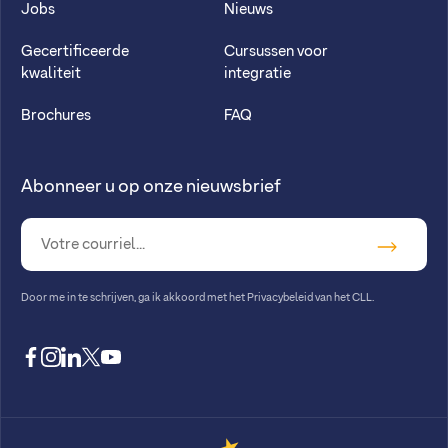
Jobs
Nieuws
Gecertificeerde
Cursussen voor
kwaliteit
integratie
Brochures
FAQ
Abonneer u op onze nieuwsbrief
Door me in te schrijven, ga ik akkoord met
het Privacybeleid van het CLL
.
facebook
instagram
linkedin
twitter
youtube