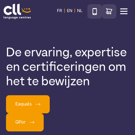
Téléphone
Ga naar de wink
FR
EN
NL
Menu
CLL
De ervaring, expertise
en certificeringen om
het te bewijzen
Eaquals
QFor