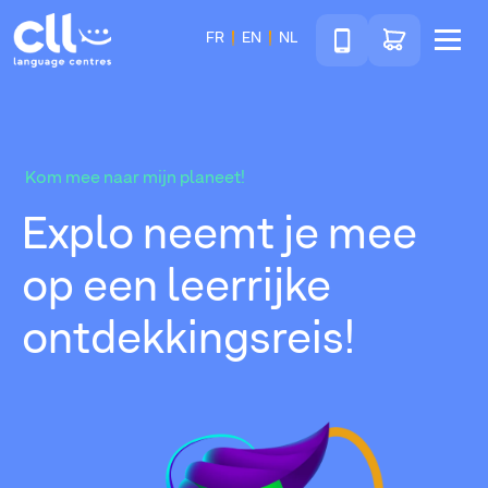
Téléphone
Ga naar de wink
FR
EN
NL
Menu
CLL
Kom mee naar mijn planeet!
Explo neemt je mee
op een leerrijke
ontdekkingsreis!