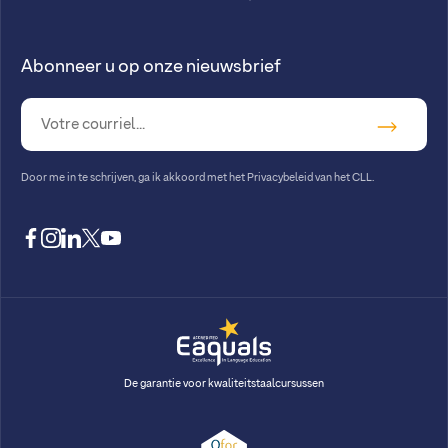
Abonneer u op onze nieuwsbrief
Door me in te schrijven, ga ik akkoord met
het Privacybeleid van het CLL
.
facebook
instagram
linkedin
twitter
youtube
De garantie voor kwaliteitstaalcursussen