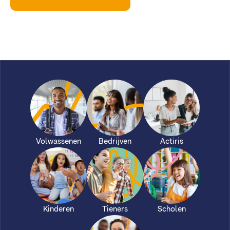
Volwassenen
Bedrijven
Actiris
Kinderen
Tieners
Scholen