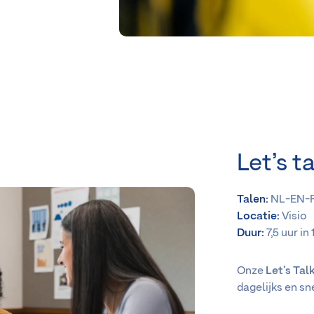
Let’s ta
Talen:
NL-EN-
Locatie:
Visio
Duur:
7,5 uur in
Onze
Let’s Tal
dagelijks en sn