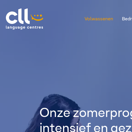
Volwassenen
Bedr
CLL
Onze zomerpro
intensief en gez