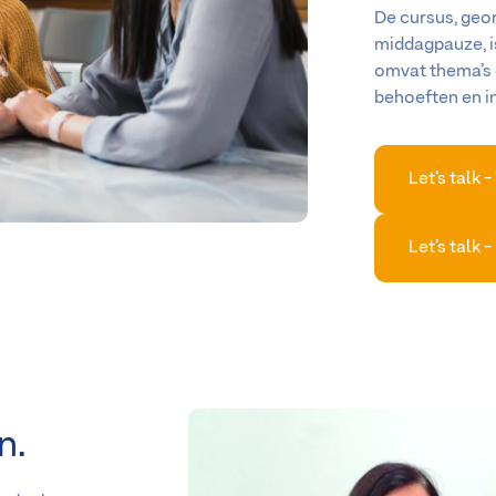
De cursus, geo
middagpauze, i
omvat thema’s e
behoeften en i
Let’s talk 
Let’s talk 
n.