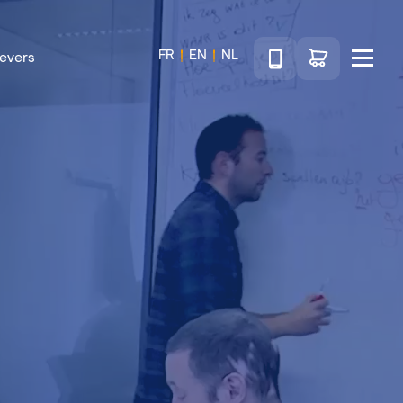
Téléphone
Ga naar de wink
FR
EN
NL
evers
Menu