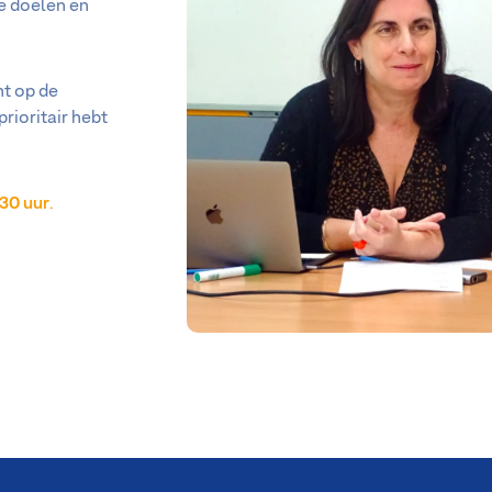
je doelen en
ht op de
prioritair hebt
f 30 uur
.