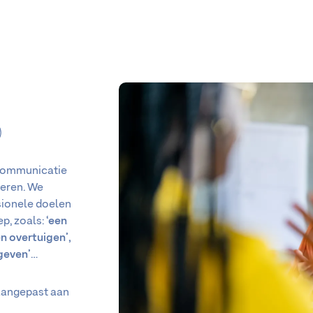
)
 communicatie
teren. We
sionele doelen
ep, zoals:
‘een
n overtuigen’,
geven’
…
 aangepast aan