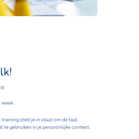
lk!
FR
 1 week
k
training stelt je in staat om de taal
el te gebruiken in je persoonlijke context.