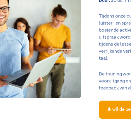
Duur:
20 uur in 
Tijdens onze cu
luister- en spr
boeiende activ
uitspraak word
tijdens de less
verrijkende ver
taal.
De training wor
vooruitgang en
feedback van de
Ik wil de b