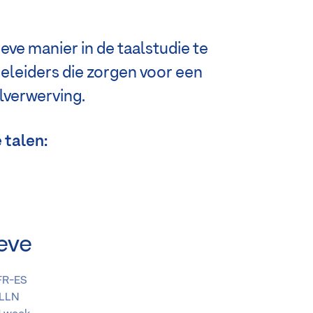
ve manier in de taalstudie te
geleiders die zorgen voor een
lverwerving.
 talen:
eve
FR-ES
LLN