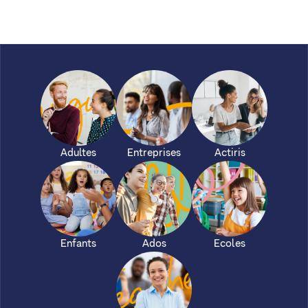
Adultes
Entreprises
Actiris
Enfants
Ados
Ecoles