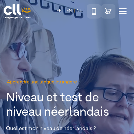
Téléphone
Accéder au sho
FR
EN
NL
Menu
CLL
Apprendre une langue étrangère
Niveau et test de
niveau néerlandais
Quel est mon niveau de néerlandais ?