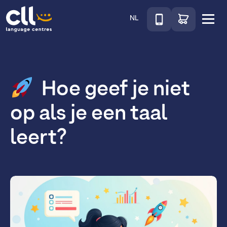
Téléphone
Ga naar de wink
NL
Menu
CLL
Hoe geef je niet
op als je een taal
leert?