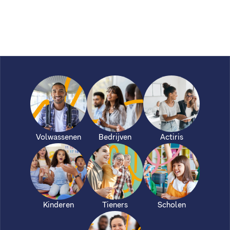
Volwassenen
Bedrijven
Actiris
Kinderen
Tieners
Scholen