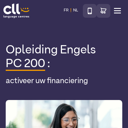
Téléphone
Ga naar de wink
FR
NL
Menu
CLL
Opleiding Engels
PC 200
:
activeer uw financiering