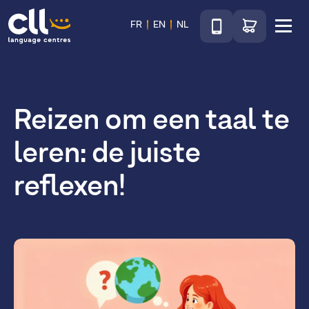
Téléphone
Ga naar de wink
FR
EN
NL
Menu
CLL
Reizen om een taal te
leren: de juiste
reflexen!