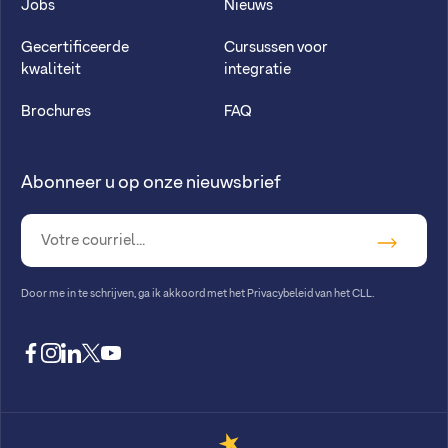
Jobs
Nieuws
Gecertificeerde
Cursussen voor
kwaliteit
integratie
Brochures
FAQ
Abonneer u op onze nieuwsbrief
Door me in te schrijven, ga ik akkoord met
het Privacybeleid van het CLL
.
facebook
instagram
linkedin
twitter
youtube