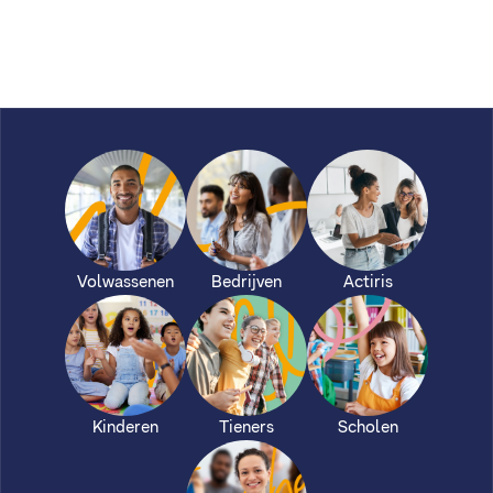
Volwassenen
Bedrijven
Actiris
Kinderen
Tieners
Scholen