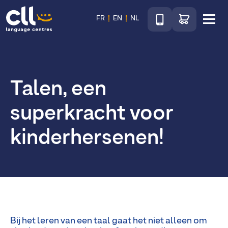
Téléphone
Ga naar de wink
FR
EN
NL
Menu
CLL
Talen, een
superkracht voor
kinderhersenen!
Bij het leren van een taal gaat het niet alleen om