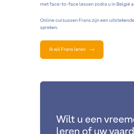
met face-to-face lessen zodra u in België 
Online cursussen Frans zijn een uitstekend
spreken.
Ik wil Frans leren
Wilt u een vreem
leren of uw vaar