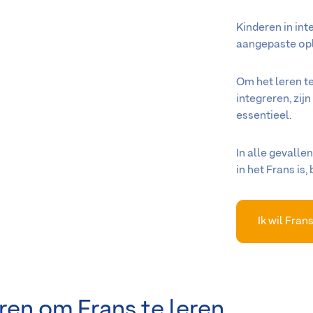
Kinderen in int
aangepaste op
Om het leren te
integreren, zij
essentieel.
In alle gevalle
in het Frans is,
Ik wil Fran
ren om Frans te leren