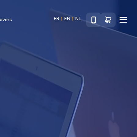
Téléphone
Ga naar de wink
FR
EN
NL
evers
Menu