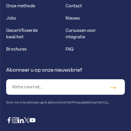
Onze methode
Contact
Jobs
Nieuws
Gecertificeerde
Cursussen voor
kwaliteit
integratie
Brochures
FAQ
Abonneer u op onze nieuwsbrief
Door me in te schrijven, ga ik akkoord met
het Privacybeleid van het CLL
.
facebook
instagram
linkedin
twitter
youtube