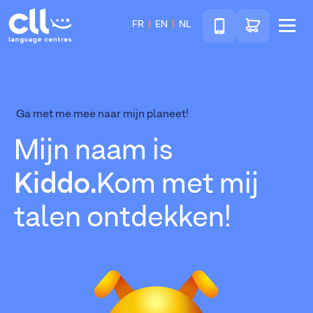
Téléphone
Ga naar de wink
FR
EN
NL
Menu
CLL
Ga met me mee naar mijn planeet!
Mijn naam is
Kiddo.
Kom met mij
talen ontdekken!