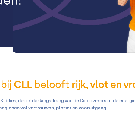
den!
bij
CLL
belooft
rijk, vlot en vr
Kiddies, de ontdekkingsdrang van de Discoverers of de energie
beginnen vol vertrouwen, plezier en vooruitgang
.