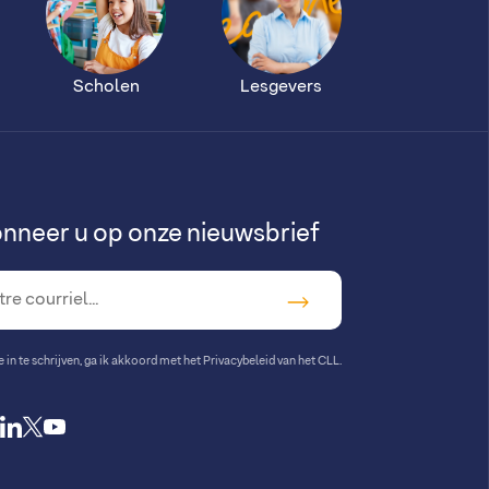
Scholen
Lesgevers
nneer u op onze nieuwsbrief
in te schrijven, ga ik akkoord met
het Privacybeleid van het CLL
.
cebook
instagram
linkedin
twitter
youtube