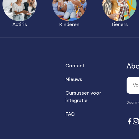
Actiris
Kinderen
Tieners
Abo
Contact
Nieuws
Cursussen voor
integratie
Door me 
FAQ
fa