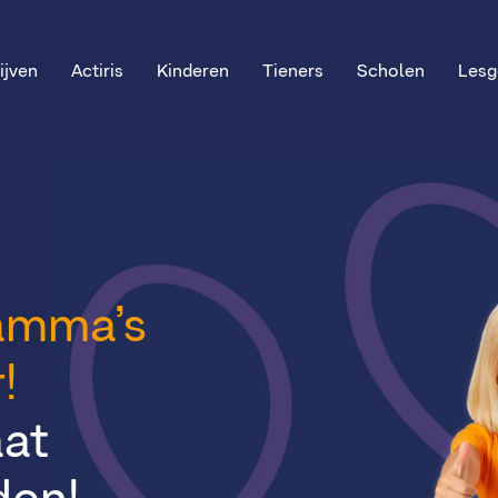
ijven
Actiris
Kinderen
Tieners
Scholen
Lesg
amma’s
!
at