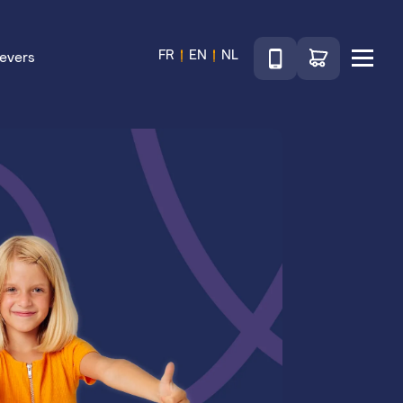
Téléphone
Ga naar de wink
FR
EN
NL
evers
Menu