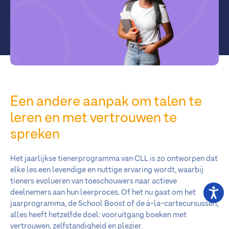
Een andere aanpak om talen te
leren en met vertrouwen te
spreken
Het jaarlijkse tienerprogramma van CLL is zo ontworpen dat
elke les een levendige en nuttige ervaring wordt, waarbij
tieners evolueren van toeschouwers naar actieve
deelnemers aan hun leerproces. Of het nu gaat om het
jaarprogramma, de School Boost of de à-la-cartecursussen,
alles heeft hetzelfde doel: vooruitgang boeken met
vertrouwen, zelfstandigheid en plezier.