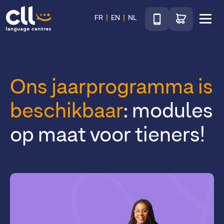
Téléphone
Ga naar de wink
FR
EN
NL
Menu
CLL
Ons jaarprogramma is
beschikbaar
: modules
op maat voor tieners!