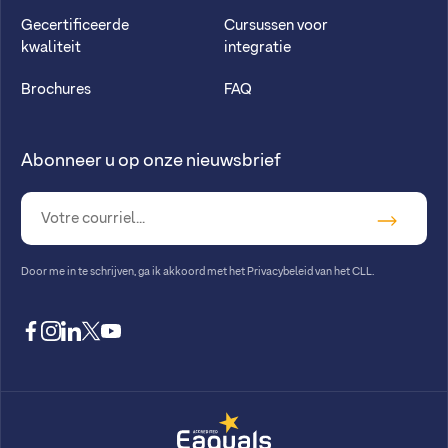
Gecertificeerde
Cursussen voor
kwaliteit
integratie
Brochures
FAQ
Abonneer u op onze nieuwsbrief
Door me in te schrijven, ga ik akkoord met
het Privacybeleid van het CLL
.
facebook
instagram
linkedin
twitter
youtube