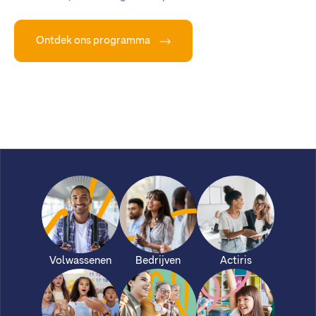
Ontdek ons programma
Volwassenen
Bedrijven
Actiris