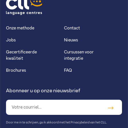
CLL
Onze methode
Contact
Jobs
Nieuws
Gecertificeerde
Cursussen voor
kwaliteit
integratie
Brochures
FAQ
Abonneer u op onze nieuwsbrief
Door me in te schrijven, ga ik akkoord met
het Privacybeleid van het CLL
.