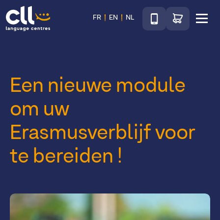
Téléphone
Ga naar de wink
FR
EN
NL
Menu
CLL
Een nieuwe module
om uw
Erasmusverblijf voor
te bereiden !