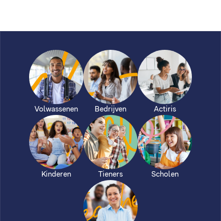
Volwassenen
Bedrijven
Actiris
Kinderen
Tieners
Scholen