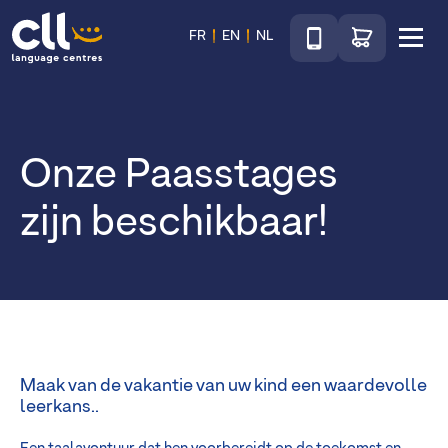
Téléphone
Ga naar de wink
FR
EN
NL
Menu
CLL
Onze Paasstages
zijn beschikbaar!
Maak van de vakantie van uw kind een waardevolle
leerkans..