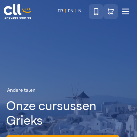
Téléphone
Ga naar de wink
FR
EN
NL
Menu
CLL
Andere talen
Onze cursussen
Grieks