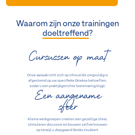
Waarom zijn onze trainingen
doeltreffend
?
Cursussen op maat
Onze aanpak richt zich op inhoud die zorgvuldig is
afgestemd op uw specifieke Griekse behoeften,
Een aangename
zodat u een praktijkgerichte leerervaring krijgt.
sfeer
Kleine werkgroepen creëren een gezellige sfeer,
stimuleren discussie en bouwen zelfvertrouwen
op terwijl u diepgaand Grieks studeert.