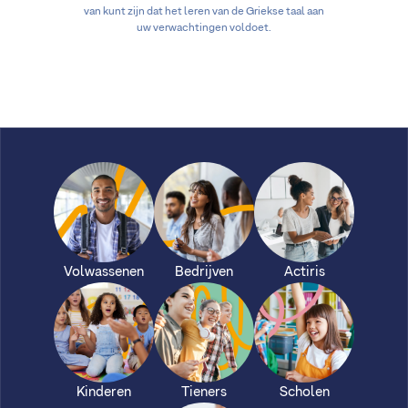
van kunt zijn dat het leren van de Griekse taal aan
uw verwachtingen voldoet.
Volwassenen
Bedrijven
Actiris
Kinderen
Tieners
Scholen