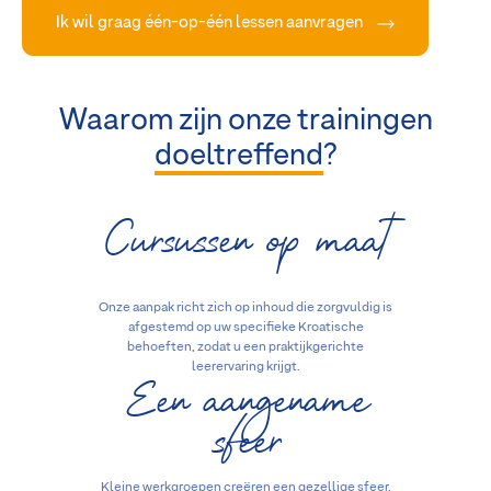
Ik wil graag één-op-één lessen aanvragen
Waarom zijn onze trainingen
doeltreffend
?
Cursussen op maat
Onze aanpak richt zich op inhoud die zorgvuldig is
afgestemd op uw specifieke Kroatische
behoeften, zodat u een praktijkgerichte
Een aangename
leerervaring krijgt.
sfeer
Kleine werkgroepen creëren een gezellige sfeer,