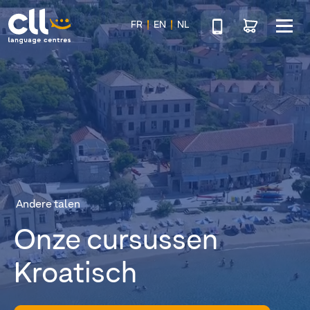
Téléphone
Ga naar de wink
FR
EN
NL
Menu
CLL
Andere talen
Onze cursussen
Kroatisch