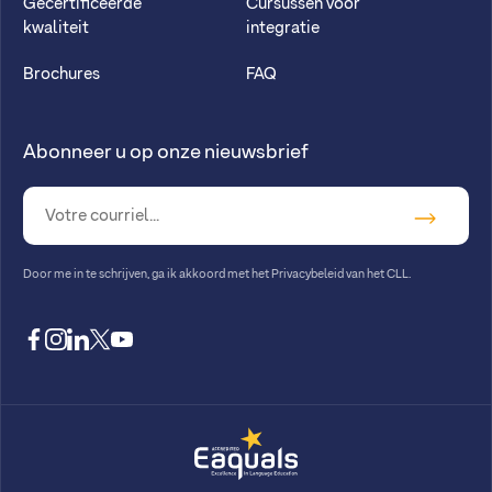
Gecertificeerde
Cursussen voor
kwaliteit
integratie
Brochures
FAQ
Abonneer u op onze nieuwsbrief
Door me in te schrijven, ga ik akkoord met
het Privacybeleid van het CLL
.
facebook
instagram
linkedin
twitter
youtube